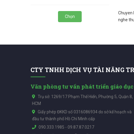
Chuyen 
Chọn
nghe thu
CTY TNHH DỊCH VỤ TÀI NĂNG T
Văn phòng tư vấn phát triển giáo dục
Trụ sở: 1269/17 Phạm Thế Hiển, Phường 5, Quận 8,
HCM
Giấy phép ĐKKD số 0316086934 do sở kế hoạch và
đầu tư thành phố Hồ Chí Minh cấp
090.333.1985
-
09.87.87.0217