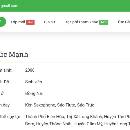
@gmail.com
ủ
Lớp mới
Gia sư
Học phí tham khảo
Tìm Gi
Hot
Mới
Đức Mạnh
 sinh:
2006
nh Độ:
Sinh viên
 ở:
Đồng Nai
 dạy:
Kèn Saxophone, Sáo Flute, Sáo Trúc
thể dạy tại:
Thành Phố Biên Hòa, Thị Xã Long Khánh, Huyện Tân Ph
Bom, Huyện Thống Nhất, Huyện Cẩm Mỹ, Huyện Long T