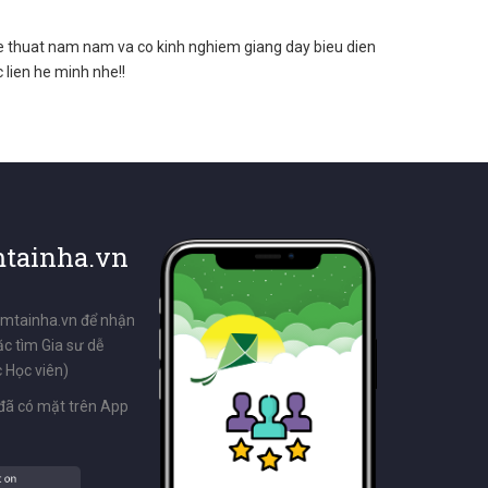
 thuat nam nam va co kinh nghiem giang day bieu dien
lien he minh nhe!!
tainha.vn
emtainha.vn để nhận
ặc tìm Gia sư dễ
 Học viên)
đã có mặt trên App