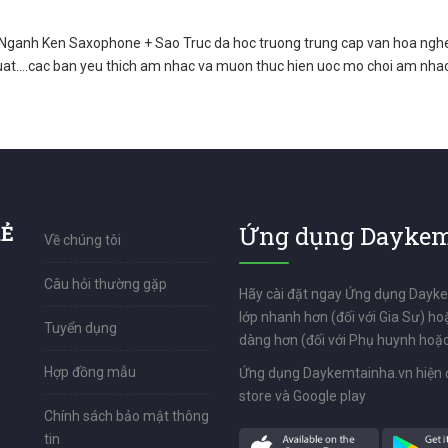
Nganh Ken Saxophone + Sao Truc da hoc truong trung cap van hoa nghe
at....cac ban yeu thich am nhac va muon thuc hien uoc mo choi am nhac 
RẺ
Ứng dụng Daykem
Về chúng tôi
Câu hỏi thường gặp
Hãy cài đặt ngay Ứng dụng Dayk
lớp nhanh hơn (đối với Gia Sư) ho
Tuyển dụng
dàng hơn (đối với Phụ huynh hoặc
Hợp đồng mẫu
Ứng dụng Daykemtainha.vn hiện 
store và Google play
Chính sách bảo mật thông
tin