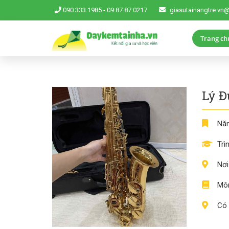
090.333.1985
-
09.87.87.0217
giasutainangtre.vn
Trang ch
Lý 
Năm
Trì
Nơi
Môn
Có 