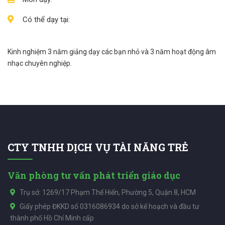
Có thể dạy tại:
Kinh nghiệm 3 năm giảng dạy các bạn nhỏ và 3 năm hoạt động âm
nhạc chuyên nghiệp.
CTY TNHH DỊCH VỤ TÀI NĂNG TRẺ
Văn phòng tư vấn phát triển giáo dục
Trụ sở: 1269/17 Phạm Thế Hiển, Phường 5, Quận 8, HCM
Giấy phép ĐKKD số 0316086934 do sở kế hoạch và đầu tư
thành phố Hồ Chí Minh cấp