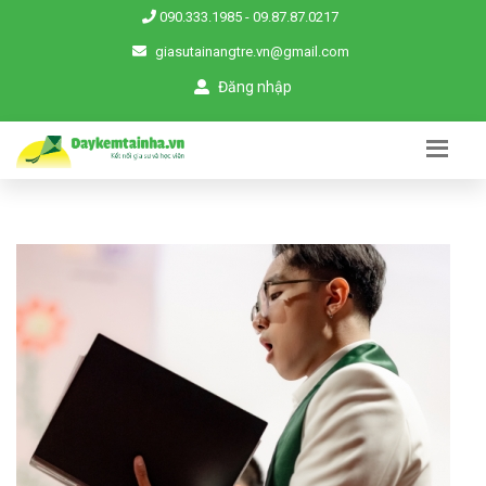
090.333.1985
-
09.87.87.0217
giasutainangtre.vn@gmail.com
Đăng nhập