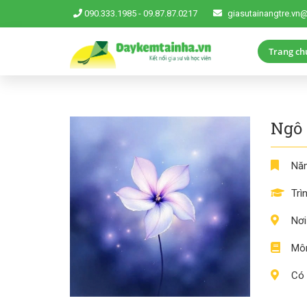
090.333.1985
-
09.87.87.0217
giasutainangtre.vn
Trang ch
Ngô 
Năm
Trì
Nơi
Môn
Có 