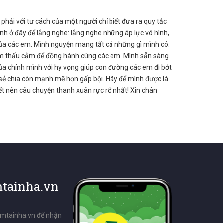
 phải với tư cách của một người chỉ biết đưa ra quy tắc
ình ở đây để lắng nghe: lắng nghe những áp lực vô hình,
của các em. Mình nguyện mang tất cả những gì mình có:
i ôm thấu cảm để đồng hành cùng các em. Mình sẵn sàng
ủa chính mình với hy vọng giúp con đường các em đi bớt
sẻ chia còn mạnh mẽ hơn gấp bội. Hãy để mình được là
iết nên câu chuyện thanh xuân rực rỡ nhất! Xin chân
tainha.vn
emtainha.vn để nhận