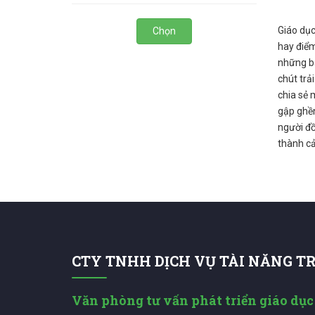
Giáo dục
Chọn
hay điểm
những bă
chút trả
chia sẻ 
gập ghền
người đồ
thành c
CTY TNHH DỊCH VỤ TÀI NĂNG T
Văn phòng tư vấn phát triển giáo dục