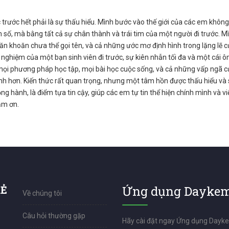
 trước hết phải là sự thấu hiểu. Mình bước vào thế giới của các em không
 số, mà bằng tất cả sự chân thành và trái tim của một người đi trước. M
n khoăn chưa thể gọi tên, và cả những ước mơ định hình trong lặng lẽ 
i nghiệm của một bạn sinh viên đi trước, sự kiên nhẫn tối đa và một cá
mọi phương pháp học tập, mọi bài học cuộc sống, và cả những vấp ngã c
h hơn. Kiến thức rất quan trọng, nhưng một tâm hồn được thấu hiểu và 
ng hành, là điểm tựa tin cậy, giúp các em tự tin thể hiện chính mình và v
ảm ơn.
RẺ
Ứng dụng Daykem
Về chúng tôi
Câu hỏi thường gặp
Hãy cài đặt ngay Ứng dụng Dayk