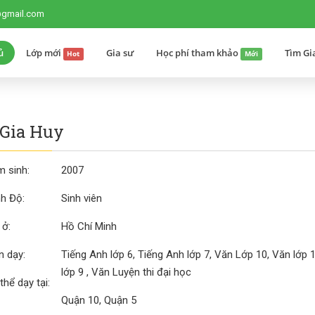
@gmail.com
ủ
Lớp mới
Gia sư
Học phí tham khảo
Tìm Gi
Hot
Mới
Gia Huy
 sinh:
2007
nh Độ:
Sinh viên
 ở:
Hồ Chí Minh
 dạy:
Tiếng Anh lớp 6, Tiếng Anh lớp 7, Văn Lớp 10, Văn lớp 1
lớp 9 , Văn Luyện thi đại học
thể dạy tại:
Quận 10, Quận 5