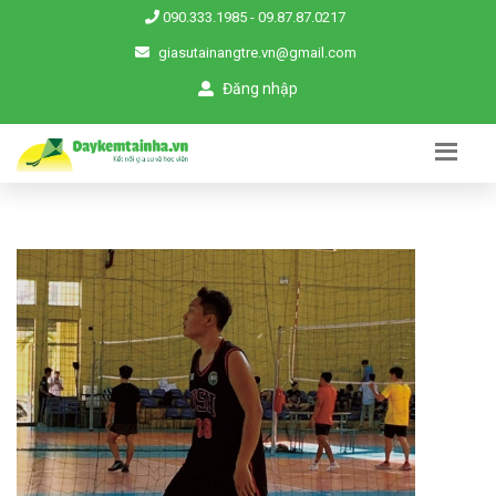
090.333.1985
-
09.87.87.0217
giasutainangtre.vn@gmail.com
Đăng nhập