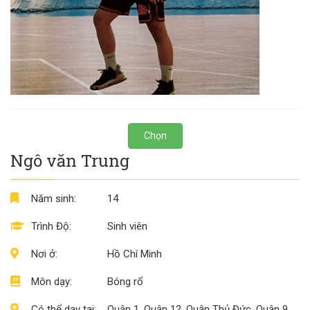
Chọn
Ngô văn Trung
Năm sinh:
14
Trình Độ:
Sinh viên
Nơi ở:
Hồ Chí Minh
Môn dạy:
Bóng rổ
Có thể dạy tại:
Quận 1, Quận 12, Quận Thủ Đức, Quận 9,