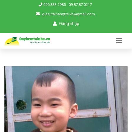
090.333.1985
-
09.87.87.0217
giasutainangtre.vn@gmail.com
Đăng nhập