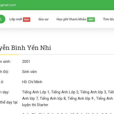
@gmail.com
ủ
Lớp mới
Gia sư
Học phí tham khảo
Tìm Gi
Hot
Mới
ễn Bình Yến Nhi
 sinh:
2001
nh Độ:
Sinh viên
 ở:
Hồ Chí Minh
 dạy:
Tiếng Anh Lớp 1, Tiếng Anh Lớp 2, Tiếng Anh lớp 3, Tiến
Anh lớp 7, Tiếng Anh lớp 8, Tiếng Anh lớp 9 , Tiếng Anh 
thể dạy tại:
luyện thi Starter