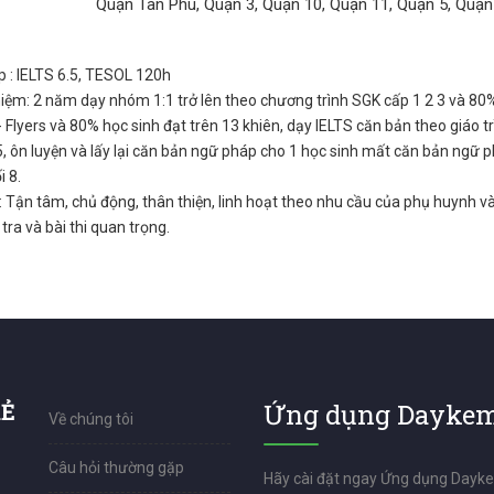
Quận Tân Phú, Quận 3, Quận 10, Quận 11, Quận 5, Quận
 : IELTS 6.5, TESOL 120h
iệm: 2 năm dạy nhóm 1:1 trở lên theo chương trình SGK cấp 1 2 3 và 80% h
 Flyers và 80% học sinh đạt trên 13 khiên, dạy IELTS căn bản theo giáo t
5, ôn luyện và lấy lại căn bản ngữ pháp cho 1 học sinh mất căn bản ngữ 
i 8.
 Tận tâm, chủ động, thân thiện, linh hoạt theo nhu cầu của phụ huynh và
tra và bài thi quan trọng.
RẺ
Ứng dụng Daykem
Về chúng tôi
Câu hỏi thường gặp
Hãy cài đặt ngay Ứng dụng Dayk