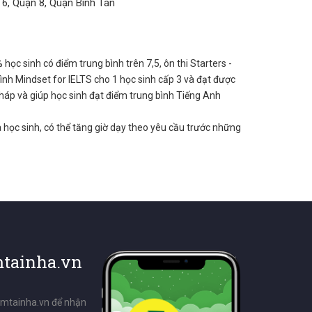
 6, Quận 8, Quận Bình Tân
ọc sinh có điểm trung bình trên 7,5, ôn thi Starters -
rình Mindset for IELTS cho 1 học sinh cấp 3 và đạt được
pháp và giúp học sinh đạt điểm trung bình Tiếng Anh
 học sinh, có thể tăng giờ dạy theo yêu cầu trước những
tainha.vn
emtainha.vn để nhận