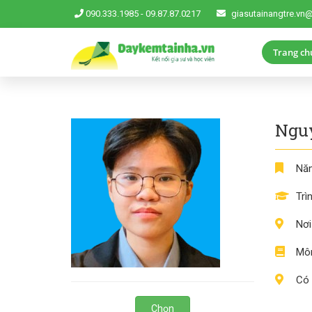
090.333.1985
-
09.87.87.0217
giasutainangtre.vn
Trang ch
Nguy
Năm
Trì
Nơi
Môn
Có 
Chọn