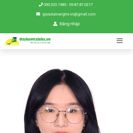
090.333.1985
-
09.87.87.0217
giasutainangtre.vn@gmail.com
Đăng nhập