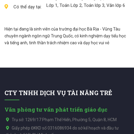
Lớp 1, Toán Lớp 2, Toán lớp 3, Văn lớp 6
Có thể dạy tại:
Hiện tại đang là sinh viên của trường đại học Bà Rịa - Vũng Tàu
chuyên ngành ngôn ngữ Trung Quốc, có kinh nghiệm dạy tiểu học
và tiếng anh, tinh thần trách nhiệm cao và dạy học vui vẻ
CTY TNHH DỊCH VỤ TÀI NĂNG TRẺ
Văn phòng tư vấn phát triển giáo dục
Trụ sở: 1269/17 Phạm Thế Hiển, Phường 5, Quận 8, HCM
Giấy phép ĐKKD số 0316086934 do sở kế hoạch và đầu tư