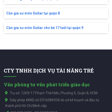
Cần gia sư môn Guitar tại quận 8
Cần gia sư môn Guitar cho bé 17 tuổi tại quận 9
CTY TNHH DỊCH VỤ TÀI NĂNG TRẺ
Văn phòng tư vấn phát triển giáo dục
Trụ sở: 1269/17 Phạm Thế Hiển, Phường 5, Quận 8, HCM
Giấy phép ĐKKD số 0316086934 do sở kế hoạch và đầu tư
thành phố Hồ Chí Minh cấp