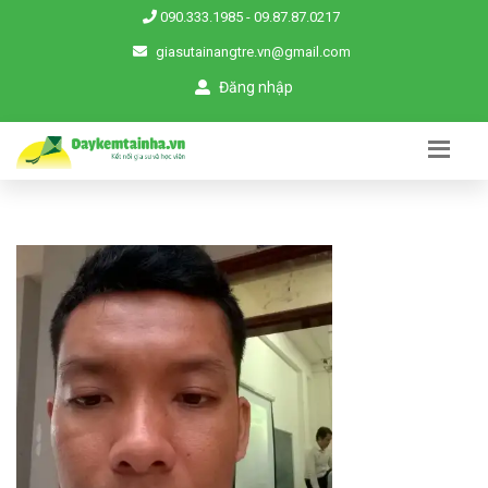
090.333.1985
-
09.87.87.0217
giasutainangtre.vn@gmail.com
Đăng nhập