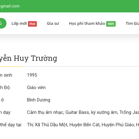
@gmail.com
ủ
Lớp mới
Gia sư
Học phí tham khảo
Tìm Gi
Hot
Mới
yễn Huy Trường
 sinh:
1995
nh Độ:
Giáo viên
 ở:
Bình Dương
 dạy:
Cảm thụ âm nhạc, Guitar Bass, ký xướng âm, Trống Jaz
thể dạy tại:
Thị Xã Thủ Dầu Một, Huyện Bến Cát, Huyện Phú Giáo, 