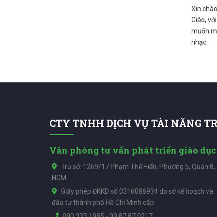
Xin chào
Giáo, vớ
muốn man
nhạc.
CTY TNHH DỊCH VỤ TÀI NĂNG T
Văn phòng tư vấn phát triển giáo dục
Trụ sở: 1269/17 Phạm Thế Hiển, Phường 5, Quận 8,
HCM
Giấy phép ĐKKD số 0316086934 do sở kế hoạch và
đầu tư thành phố Hồ Chí Minh cấp
090.333.1985
-
09.87.87.0217