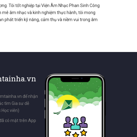
ương. Tôi tốt nghiệp tại Viện Âm Nhạc Phan Sinh Công
đam mê âm nhạc và kinh nghiệm thực hành, tôi mong
 phát triển kỹ năng, cảm thụ và niềm vui trong âm
tainha.vn
emtainha.vn để nhận
ặc tìm Gia sư dễ
 Học viên)
đã có mặt trên App