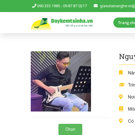
090.333.1985
-
09.87.87.0217
giasutainangtre.vn
Trang ch
Ngu
Năm
Trì
Nơi
Môn
Có 
Chọn