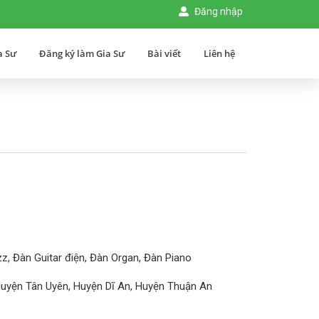
Đăng nhập
a Sư
Đăng ký làm Gia Sư
Bài viết
Liên hệ
z, Đàn Guitar điện, Đàn Organ, Đàn Piano
Huyện Tân Uyên, Huyện Dĩ An, Huyện Thuận An