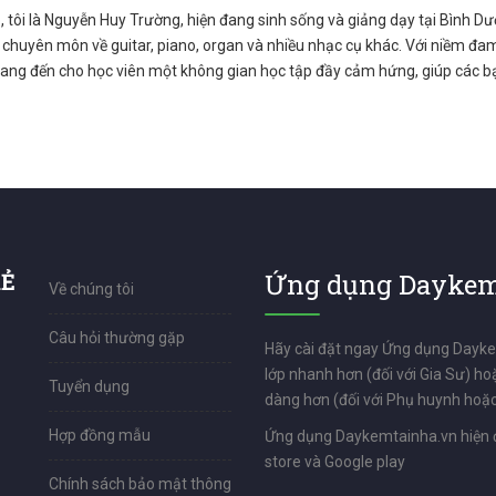
, tôi là Nguyễn Huy Trường, hiện đang sinh sống và giảng dạy tại Bình D
i chuyên môn về guitar, piano, organ và nhiều nhạc cụ khác. Với niềm 
g đến cho học viên một không gian học tập đầy cảm hứng, giúp các bạn
RẺ
Ứng dụng Daykem
Về chúng tôi
Câu hỏi thường gặp
Hãy cài đặt ngay Ứng dụng Dayk
lớp nhanh hơn (đối với Gia Sư) ho
Tuyển dụng
dàng hơn (đối với Phụ huynh hoặc
Hợp đồng mẫu
Ứng dụng Daykemtainha.vn hiện 
store và Google play
Chính sách bảo mật thông