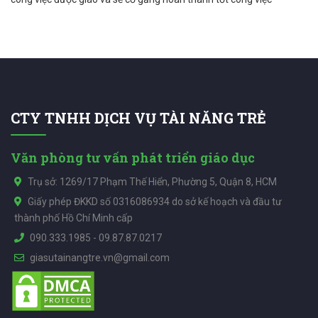
CTY TNHH DỊCH VỤ TÀI NĂNG TRẺ
Văn phòng tư vấn phát triển giáo dục
Trụ sở: 1269/17 Phạm Thế Hiển, Phường 5, Quận 8, HCM
Giấy phép ĐKKD số 0316086934 do sở kế hoạch và đầu tư
thành phố Hồ Chí Minh cấp
090.333.1985
-
09.87.87.0217
giasutainangtre.vn@gmail.com