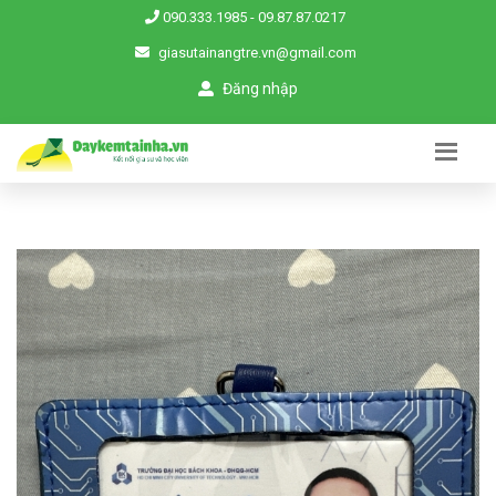
090.333.1985
-
09.87.87.0217
giasutainangtre.vn@gmail.com
Đăng nhập