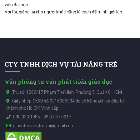
viên đại học.
Với tôi, giảng lại cho người khác cũng là cách để mình giỏi lên.
CTY TNHH DỊCH VỤ TÀI NĂNG TRẺ
Văn phòng tư vấn phát triển giáo dục
Trụ sở: 1269/17 Phạm Thế Hiển, Phường 5, Quận 8, HCM
Giấy phép ĐKKD số 0316086934 do sở kế hoạch và đầu tư
thành phố Hồ Chí Minh cấp
090.333.1985
-
09.87.87.0217
giasutainangtre.vn@gmail.com