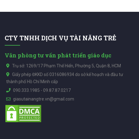
CTY TNHH DỊCH VỤ TÀI NĂNG TRẺ
Văn phòng tư vấn phát triển giáo dục
Trụ sở: 1269/17 Phạm Thế Hiển, Phường 5, Quận 8, HCM
Giấy phép ĐKKD số 0316086934 do sở kế hoạch và đầu tư
thành phố Hồ Chí Minh cấp
090.333.1985
-
09.87.87.0217
giasutainangtre.vn@gmail.com