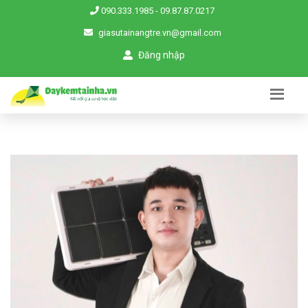
090.333.1985
-
09.87.87.0217
giasutainangtre.vn@gmail.com
Đăng nhập