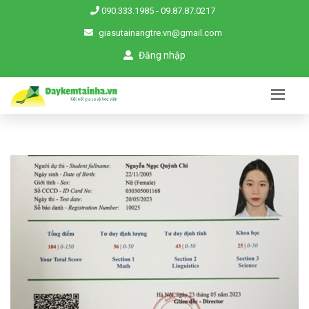
090.333.1985
-
09.87.87.0217
giasutainangtre.vn@gmail.com
Đăng nhập