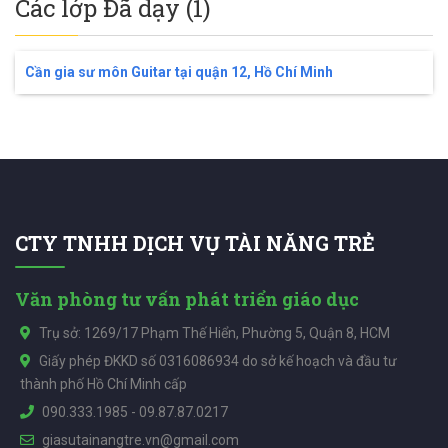
Các lớp Đã dạy (1)
Cần gia sư môn Guitar tại quận 12, Hồ Chí Minh
CTY TNHH DỊCH VỤ TÀI NĂNG TRẺ
Văn phòng tư vấn phát triển giáo dục
Trụ sở: 1269/17 Phạm Thế Hiển, Phường 5, Quận 8, HCM
Giấy phép ĐKKD số 0316086934 do sở kế hoạch và đầu tư
thành phố Hồ Chí Minh cấp
090.333.1985
-
09.87.87.0217
giasutainangtre.vn@gmail.com