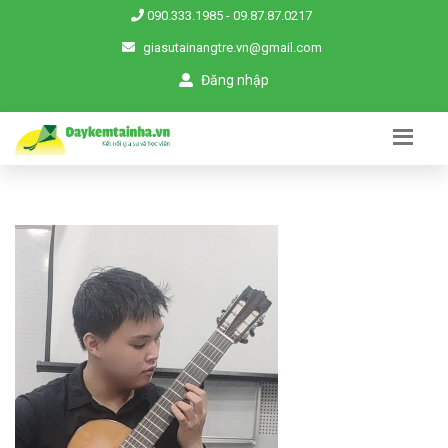
090.333.1985
-
09.87.87.0217
giasutainangtre.vn@gmail.com
Đăng nhập