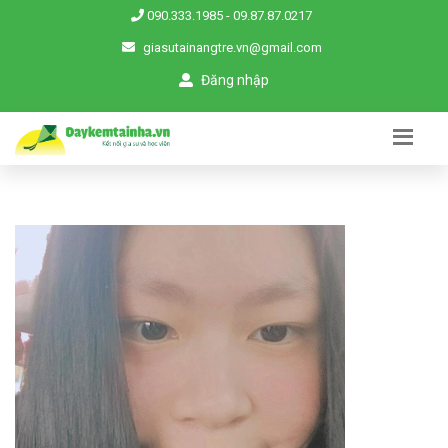
090.333.1985
-
09.87.87.0217
giasutainangtre.vn@gmail.com
Đăng nhập