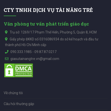
CTY TNHH DỊCH VỤ TÀI NĂNG TRẺ
Văn phòng tư vấn phát triển giáo dục
Trụ sở: 1269/17 Phạm Thế Hiển, Phường 5, Quận 8, HCM
Giấy phép ĐKKD số 0316086934 do sở kế hoạch và đầu tư
thành phố Hồ Chí Minh cấp
090.333.1985
-
09.87.87.0217
giasutainangtre.vn@gmail.com
Về chúng tôi
Câu hỏi thường gặp