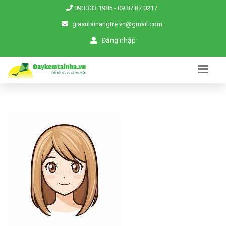
090.333.1985
-
09.87.87.0217
giasutainangtre.vn@gmail.com
Đăng nhập