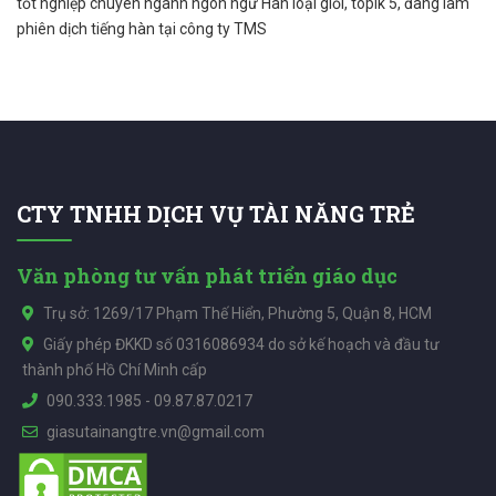
tốt nghiệp chuyên ngành ngôn ngữ Hàn loại giỏi, topik 5, đang làm
phiên dịch tiếng hàn tại công ty TMS
CTY TNHH DỊCH VỤ TÀI NĂNG TRẺ
Văn phòng tư vấn phát triển giáo dục
Trụ sở: 1269/17 Phạm Thế Hiển, Phường 5, Quận 8, HCM
Giấy phép ĐKKD số 0316086934 do sở kế hoạch và đầu tư
thành phố Hồ Chí Minh cấp
090.333.1985
-
09.87.87.0217
giasutainangtre.vn@gmail.com