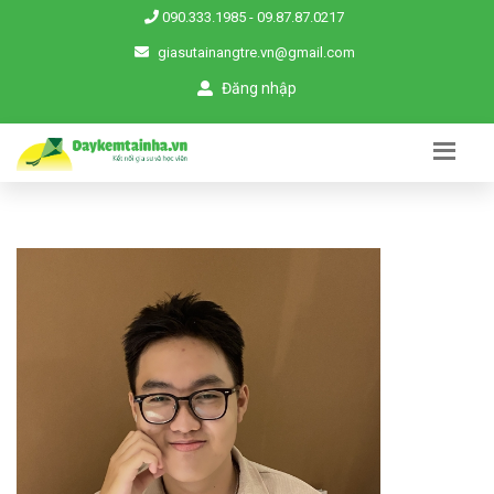
090.333.1985
-
09.87.87.0217
giasutainangtre.vn@gmail.com
Đăng nhập