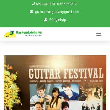
090.333.1985
-
09.87.87.0217
giasutainangtre.vn@gmail.com
Đăng nhập