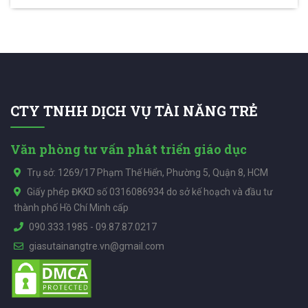
CTY TNHH DỊCH VỤ TÀI NĂNG TRẺ
Văn phòng tư vấn phát triển giáo dục
Trụ sở: 1269/17 Phạm Thế Hiển, Phường 5, Quận 8, HCM
Giấy phép ĐKKD số 0316086934 do sở kế hoạch và đầu tư
thành phố Hồ Chí Minh cấp
090.333.1985
-
09.87.87.0217
giasutainangtre.vn@gmail.com