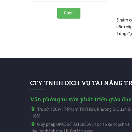
Chọn
5 năm cấ
năm cấp 
Từng đạt
CTY TNHH DỊCH VỤ TÀI NĂNG T
Văn phòng tư vấn phát triển giáo dục
Trụ sở: 1269/17 Phạm Thế Hiển, Phường 5, Quận 8,
HCM
Giấy phép ĐKKD số 0316086934 do sở kế hoạch và
đầu tư thành phố Hồ Chí Minh cấp