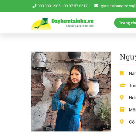
090.333.1985
-
09.87.87.0217
giasutainangtre.vn
Trang ch
Ngu
Năm
Trì
Nơi
Môn
Có 