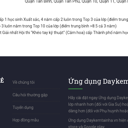
Quận Tân Bình, Quận Tân Phú, Quận 10, Quận 11, Quận 
p 1 học sinh Xuất sắc, 4 năm cấp 2 luôn trong Top 3 của lớp (điểm trung bìn
3 luôn nằm trong Top 10 của lớp (điểm trung bình >8.5 cả 3 năm)
 Giải nhất Hội thi "Khéo tay kỹ thuật" (Cắm hoa) cấp Thành phố năm h
RẺ
Ứng dụng Daykem
Về chúng tôi
Câu hỏi thường gặp
Hãy cài đặt ngay Ứng dụng Dayk
lớp nhanh hơn (đối với Gia Sư) ho
Tuyển dụng
dàng hơn (đối với Phụ huynh hoặc
Hợp đồng mẫu
Ứng dụng Daykemtainha.vn hiện 
store và Google play