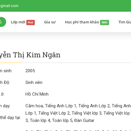
@gmail.com
ủ
Lớp mới
Gia sư
Học phí tham khảo
Tìm Gi
Hot
Mới
yễn Thị Kim Ngân
 sinh:
2005
nh Độ:
Sinh viên
 ở:
Hồ Chí Minh
 dạy:
Cắm hoa, Tiếng Anh Lớp 1, Tiếng Anh Lớp 2, Tiếng Anh l
Lớp 1, Tiếng Việt Lớp 2, Tiếng Việt lớp 3, Tiếng Việt ló
thể dạy tại:
3, Toán lớp 4, Toán lớp 5, Đàn Guitar