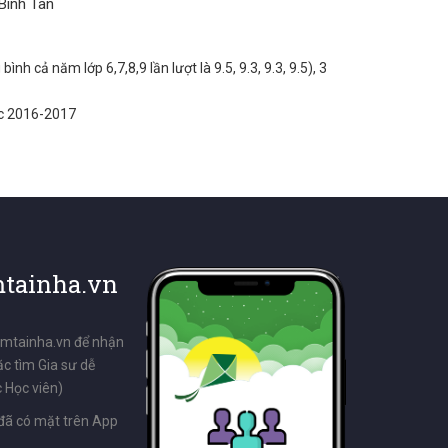
Bình Tân
h cả năm lớp 6,7,8,9 lần lượt là 9.5, 9.3, 9.3, 9.5), 3
ọc 2016-2017
tainha.vn
emtainha.vn để nhận
ặc tìm Gia sư dễ
 Học viên)
đã có mặt trên App