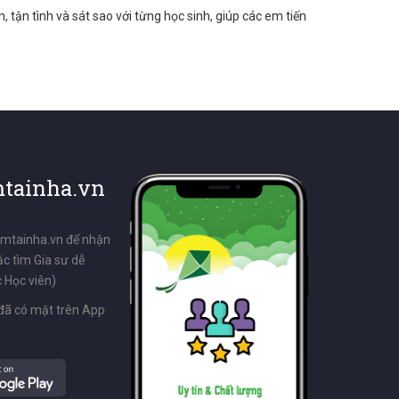
, tận tình và sát sao với từng học sinh, giúp các em tiến
tainha.vn
emtainha.vn để nhận
ặc tìm Gia sư dễ
 Học viên)
đã có mặt trên App