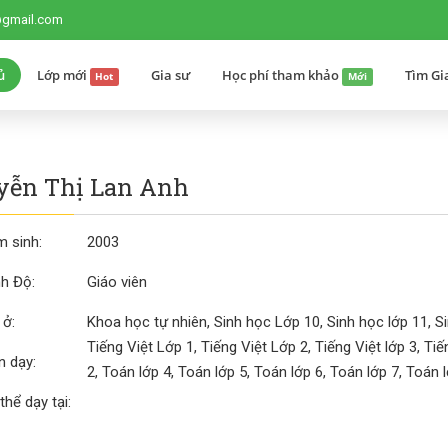
@gmail.com
ủ
Lớp mới
Gia sư
Học phí tham khảo
Tìm Gi
Hot
Mới
yễn Thị Lan Anh
 sinh:
2003
nh Độ:
Giáo viên
 ở:
Khoa học tự nhiên, Sinh học Lớp 10, Sinh học lớp 11, S
Tiếng Việt Lớp 1, Tiếng Việt Lớp 2, Tiếng Việt lớp 3, Ti
 dạy:
2, Toán lớp 4, Toán lớp 5, Toán lớp 6, Toán lớp 7, Toán 
thể dạy tại: