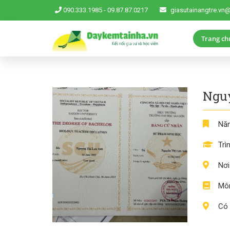
090.333.1985
-
09.87.87.0217
giasutainangtre.vn
Trang ch
Ngu
Năm
Trì
Nơi
Môn
Có 