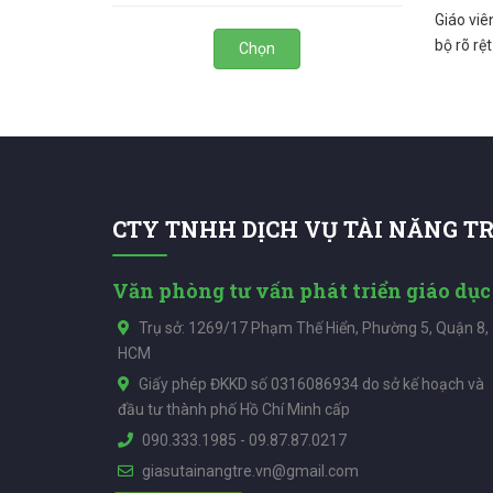
Giáo viê
bộ rõ rệ
Chọn
CTY TNHH DỊCH VỤ TÀI NĂNG T
Văn phòng tư vấn phát triển giáo dục
Trụ sở: 1269/17 Phạm Thế Hiển, Phường 5, Quận 8,
HCM
Giấy phép ĐKKD số 0316086934 do sở kế hoạch và
đầu tư thành phố Hồ Chí Minh cấp
090.333.1985
-
09.87.87.0217
giasutainangtre.vn@gmail.com