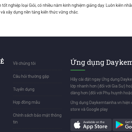
n tốt nghiệp loại Giỏi, có nhiều năm kinh nghiệm giảng dạy. Luôn kiên nhẫn
t và xây dựng nền tảng kiến thức vững chắc.
RẺ
Ứng dụng Daykem
Về chúng tôi
Câu hỏi thường gặp
Hãy cài đặt ngay Ứng dụng Dayk
lớp nhanh hơn (đối với Gia Sư) ho
Tuyển dụng
dàng hơn (đối với Phụ huynh hoặc
Hợp đồng mẫu
Ứng dụng Daykemtainha.vn hiện 
store và Google play
Chính sách bảo mật thông
tin