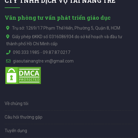
CTY TNHH DỊCH VỤ TÀI NĂNG TRẺ
Văn phòng tư vấn phát triển giáo dục
Trụ sở: 1269/17 Phạm Thế Hiển, Phường 5, Quận 8, HCM
Giấy phép ĐKKD số 0316086934 do sở kế hoạch và đầu tư
thành phố Hồ Chí Minh cấp
090.333.1985
-
09.87.87.0217
giasutainangtre.vn@gmail.com
Về chúng tôi
Câu hỏi thường gặp
Tuyển dụng