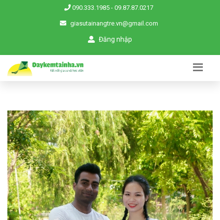
090.333.1985
-
09.87.87.0217
giasutainangtre.vn@gmail.com
Đăng nhập