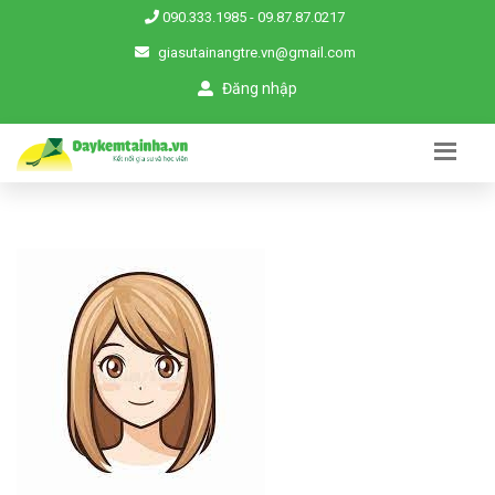
090.333.1985
-
09.87.87.0217
giasutainangtre.vn@gmail.com
Đăng nhập