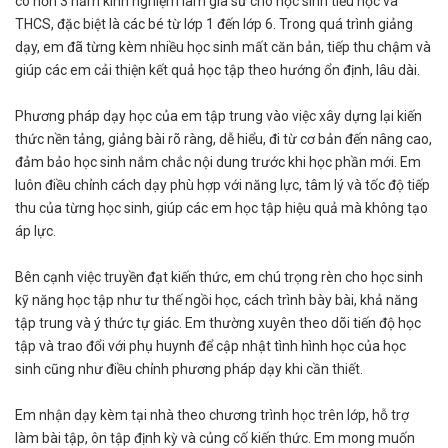
có hơn 3 năm kinh nghiệm làm gia sư cho học sinh tiểu học và
THCS, đặc biệt là các bé từ lớp 1 đến lớp 6. Trong quá trình giảng
dạy, em đã từng kèm nhiều học sinh mất căn bản, tiếp thu chậm và
giúp các em cải thiện kết quả học tập theo hướng ổn định, lâu dài.
Phương pháp dạy học của em tập trung vào việc xây dựng lại kiến
thức nền tảng, giảng bài rõ ràng, dễ hiểu, đi từ cơ bản đến nâng cao,
đảm bảo học sinh nắm chắc nội dung trước khi học phần mới. Em
luôn điều chỉnh cách dạy phù hợp với năng lực, tâm lý và tốc độ tiếp
thu của từng học sinh, giúp các em học tập hiệu quả mà không tạo
áp lực.
Bên cạnh việc truyền đạt kiến thức, em chú trọng rèn cho học sinh
kỹ năng học tập như tư thế ngồi học, cách trình bày bài, khả năng
tập trung và ý thức tự giác. Em thường xuyên theo dõi tiến độ học
tập và trao đổi với phụ huynh để cập nhật tình hình học của học
sinh cũng như điều chỉnh phương pháp dạy khi cần thiết.
Em nhận dạy kèm tại nhà theo chương trình học trên lớp, hỗ trợ
làm bài tập, ôn tập định kỳ và củng cố kiến thức. Em mong muốn