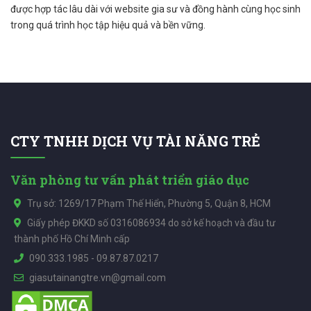
được hợp tác lâu dài với website gia sư và đồng hành cùng học sinh
trong quá trình học tập hiệu quả và bền vững.
CTY TNHH DỊCH VỤ TÀI NĂNG TRẺ
Văn phòng tư vấn phát triển giáo dục
Trụ sở: 1269/17 Phạm Thế Hiển, Phường 5, Quận 8, HCM
Giấy phép ĐKKD số 0316086934 do sở kế hoạch và đầu tư
thành phố Hồ Chí Minh cấp
090.333.1985
-
09.87.87.0217
giasutainangtre.vn@gmail.com