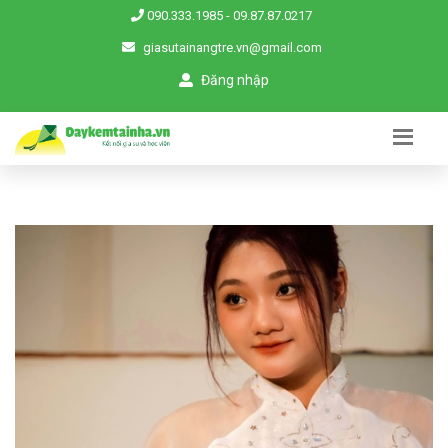
090.333.1985
-
09.87.87.0217
giasutainangtre.vn@gmail.com
Đăng nhập