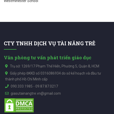
Westminester School
CTY TNHH DỊCH VỤ TÀI NĂNG TRẺ
Văn phòng tư vấn phát triển giáo dục
Trụ sở: 1269/17 Phạm Thế Hiển, Phường 5, Quận 8, HCM
Giấy phép ĐKKD số 0316086934 do sở kế hoạch và đầu tư
thành phố Hồ Chí Minh cấp
090.333.1985
-
09.87.87.0217
giasutainangtre.vn@gmail.com