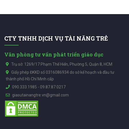
CTY TNHH DỊCH VỤ TÀI NĂNG TRẺ
Văn phòng tư vấn phát triển giáo dục
Trụ sở: 1269/17 Phạm Thế Hiển, Phường 5, Quận 8, HCM
Giấy phép ĐKKD số 0316086934 do sở kế hoạch và đầu tư
thành phố Hồ Chí Minh cấp
090.333.1985
-
09.87.87.0217
giasutainangtre.vn@gmail.com