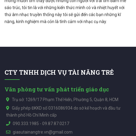
mong muốn tìm thấy được những con người với trái tim đam mê
sáo trúc, tôi tin là với những kiến thức mình có và nhiệt huyết với
thứ âm nhạc truyền thống này tôi sẽ gửi đến các bạn những kĩ
năng, kinh nghiệm mà cỏn là tình cảm với nhạc cụ này.
CTY TNHH DỊCH VỤ TÀI NĂNG TRẺ
Văn phòng tư vấn phát triển giáo dục
Trụ sở: 1269/17 Phạm Thế Hiển, Phường 5, Quận 8, HCM
Giấy phép ĐKKD số 0316086934 do sở kế hoạch và đầu tư
thành phố Hồ Chí Minh cấp
090.333.1985
-
09.87.87.0217
giasutainangtre.vn@gmail.com