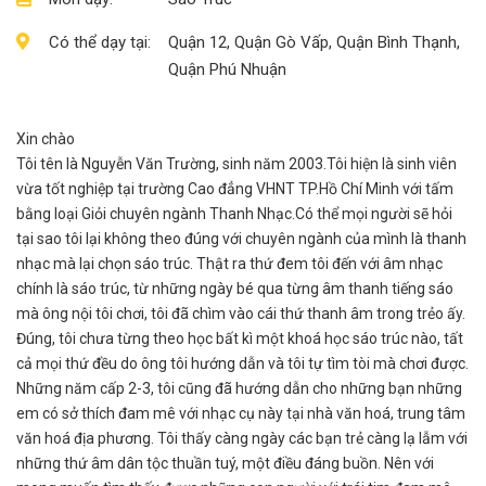
Có thể dạy tại:
Quận 12, Quận Gò Vấp, Quận Bình Thạnh,
Quận Phú Nhuận
Xin chào
Tôi tên là Nguyễn Văn Trường, sinh năm 2003.Tôi hiện là sinh viên
vừa tốt nghiệp tại trường Cao đẳng VHNT TP.Hồ Chí Minh với tấm
bằng loại Giỏi chuyên ngành Thanh Nhạc.Có thể mọi người sẽ hỏi
tại sao tôi lại không theo đúng với chuyên ngành của mình là thanh
nhạc mà lại chọn sáo trúc. Thật ra thứ đem tôi đến với âm nhạc
chính là sáo trúc, từ những ngày bé qua từng âm thanh tiếng sáo
mà ông nội tôi chơi, tôi đã chìm vào cái thứ thanh âm trong trẻo ấy.
Đúng, tôi chưa từng theo học bất kì một khoá học sáo trúc nào, tất
cả mọi thứ đều do ông tôi hướng dẫn và tôi tự tìm tòi mà chơi được.
Những năm cấp 2-3, tôi cũng đã hướng dẫn cho những bạn những
em có sở thích đam mê với nhạc cụ này tại nhà văn hoá, trung tâm
văn hoá địa phương. Tôi thấy càng ngày các bạn trẻ càng lạ lẫm với
những thứ âm dân tộc thuần tuý, một điều đáng buồn. Nên với