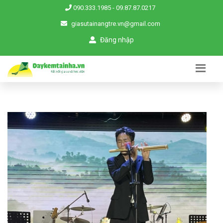
090.333.1985
-
09.87.87.0217
giasutainangtre.vn@gmail.com
Đăng nhập