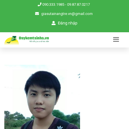
090.333.1985
-
09.87.87.0217
giasutainangtre.vn@gmail.com
Đăng nhập