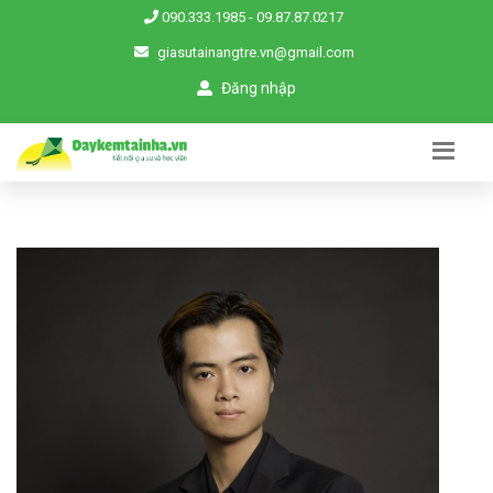
090.333.1985
-
09.87.87.0217
giasutainangtre.vn@gmail.com
Đăng nhập