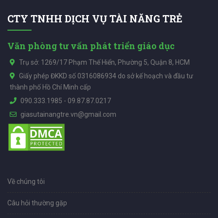
CTY TNHH DỊCH VỤ TÀI NĂNG TRẺ
Văn phòng tư vấn phát triển giáo dục
Trụ sở: 1269/17 Phạm Thế Hiển, Phường 5, Quận 8, HCM
Giấy phép ĐKKD số 0316086934 do sở kế hoạch và đầu tư
thành phố Hồ Chí Minh cấp
090.333.1985
-
09.87.87.0217
giasutainangtre.vn@gmail.com
Về chúng tôi
Câu hỏi thường gặp