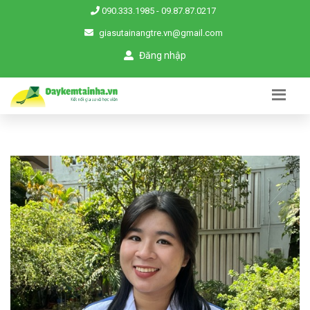
090.333.1985
-
09.87.87.0217
giasutainangtre.vn@gmail.com
Đăng nhập