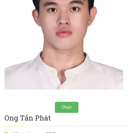
Chọn
Ong Tấn Phát
Năm sinh:
2002
Trình Độ:
Sinh viên
Nơi ở:
Hồ Chí Minh
Môn dạy:
Photoshop, Thiết kế đồ họa, Tiếng Anh
Giao tiếp, Tiếng Anh luyện thi TOEIC