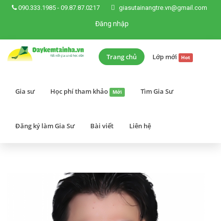
090.333.1985
-
09.87.87.0217
giasutainangtre.vn@gmail.com
Đăng nhập