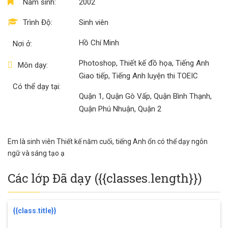
Có thể dạy tại:
Quận 1, Quận Gò Vấp, Quận Bình Thạnh,
Quận Phú Nhuận, Quận 2
Em là sinh viên Thiết kế năm cuối, tiếng Anh ổn có thể dạy ngôn
ngữ và sáng tạo ạ
CTY TNHH DỊCH VỤ TÀI NĂNG TRẺ
Văn phòng tư vấn phát triển giáo dục
Trụ sở: 1269/17 Phạm Thế Hiển, Phường 5, Quận 8, HCM
Giấy phép ĐKKD số 0316086934 do sở kế hoạch và đầu tư