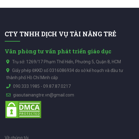
CTY TNHH DỊCH VỤ TÀI NĂNG TRẺ
Văn phòng tư vấn phát triển giáo dục
Trụ sở: 1269/17 Phạm Thế Hiển, Phường 5, Quận 8, HCM
Giấy phép ĐKKD số 0316086934 do sở kế hoạch và đầu tư
thành phố Hồ Chí Minh cấp
090.333.1985
-
09.87.87.0217
giasutainangtre.vn@gmail.com
Về chúng tôi