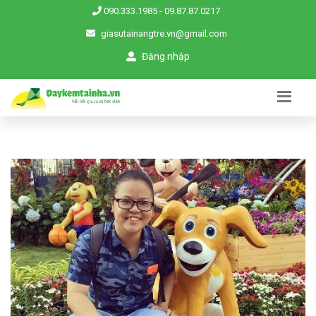
090.333.1985
-
09.87.87.0217
giasutainangtre.vn@gmail.com
Đăng nhập