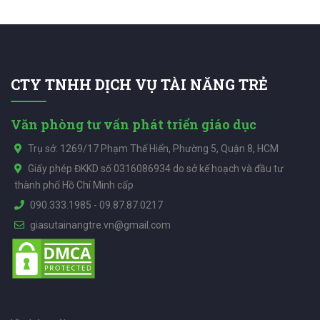
CTY TNHH DỊCH VỤ TÀI NĂNG TRẺ
Văn phòng tư vấn phát triển giáo dục
Trụ sở: 1269/17 Phạm Thế Hiển, Phường 5, Quận 8, HCM
Giấy phép ĐKKD số 0316086934 do sở kế hoạch và đầu tư
thành phố Hồ Chí Minh cấp
090.333.1985
-
09.87.87.0217
giasutainangtre.vn@gmail.com