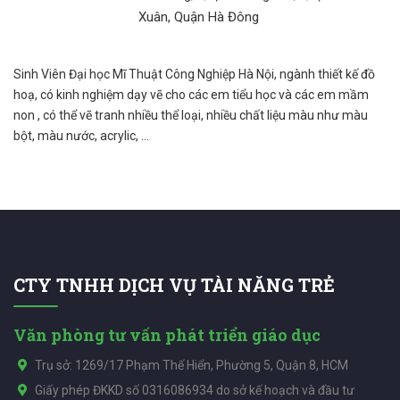
Xuân, Quận Hà Đông
Sinh Viên Đại học Mĩ Thuật Công Nghiệp Hà Nội, ngành thiết kế đồ
hoạ, có kinh nghiệm dạy vẽ cho các em tiểu học và các em mầm
non , có thể vẽ tranh nhiều thể loại, nhiều chất liệu màu như màu
bột, màu nước, acrylic, ...
CTY TNHH DỊCH VỤ TÀI NĂNG TRẺ
Văn phòng tư vấn phát triển giáo dục
Trụ sở: 1269/17 Phạm Thế Hiển, Phường 5, Quận 8, HCM
Giấy phép ĐKKD số 0316086934 do sở kế hoạch và đầu tư