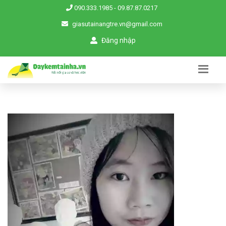
090.333.1985
-
09.87.87.0217
giasutainangtre.vn@gmail.com
Đăng nhập