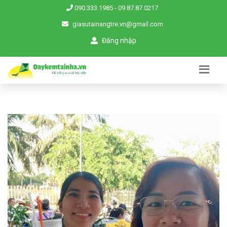
090.333.1985
-
09.87.87.0217
giasutainangtre.vn@gmail.com
Đăng nhập