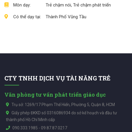
Môn dạy:
Trẻ chậm nói, Trẻ chậm phát triển
Có thể dạy tại:
Thành Phố Vũng Tầu
CTY TNHH DỊCH VỤ TÀI NĂNG TRẺ
Văn phòng tư vấn phát triển giáo dục
Trụ sở: 1269/17 Phạm Thế Hiển, Phường 5, Quận 8, HCM
Giấy phép ĐKKD số 0316086934 do sở kế hoạch và đầu tư
thành phố Hồ Chí Minh cấp
090.333.1985
-
09.87.87.0217