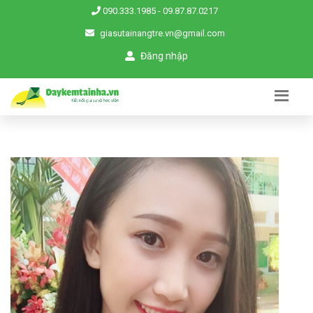
090.333.1985
-
09.87.87.0217
giasutainangtre.vn@gmail.com
Đăng nhập