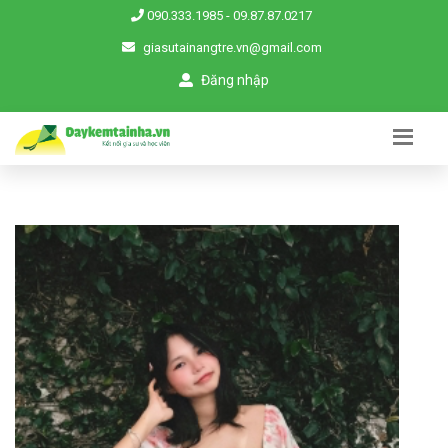
090.333.1985
-
09.87.87.0217
giasutainangtre.vn@gmail.com
Đăng nhập