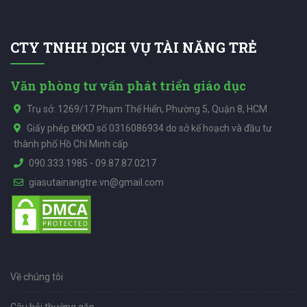
CTY TNHH DỊCH VỤ TÀI NĂNG TRẺ
Văn phòng tư vấn phát triển giáo dục
Trụ sở: 1269/17 Phạm Thế Hiển, Phường 5, Quận 8, HCM
Giấy phép ĐKKD số 0316086934 do sở kế hoạch và đầu tư
thành phố Hồ Chí Minh cấp
090.333.1985
-
09.87.87.0217
giasutainangtre.vn@gmail.com
Về chúng tôi
Câu hỏi thường gặp