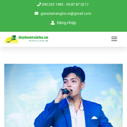
090.333.1985
-
09.87.87.0217
giasutainangtre.vn@gmail.com
Đăng nhập