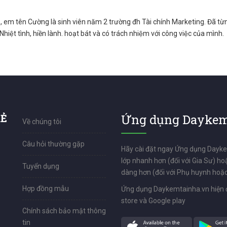
, em tên Cường là sinh viên năm 2 trường đh Tài chính Marketing. Đã từng
hiệt tình, hiền lành. hoạt bát và có trách nhiệm với công việc của mình.
RẺ
Ứng dụng Daykem
Về chúng tôi
Câu hỏi thường gặp
Hãy cài đặt ngay Ứng dụng Dayk
lớp nhanh hơn (đối với Gia Sư) ho
Tuyển dụng
dàng hơn (đối với Phụ huynh hoặc
Hợp đồng mẫu
Ứng dụng Daykemtainha.vn hiện 
store và Google play
Chính sách bảo mật thông
tin