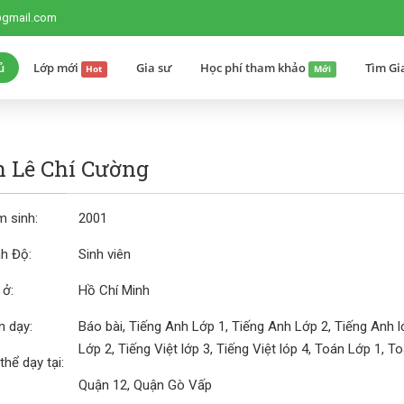
@gmail.com
ủ
Lớp mới
Gia sư
Học phí tham khảo
Tìm Gi
Hot
Mới
 Lê Chí Cường
 sinh:
2001
nh Độ:
Sinh viên
 ở:
Hồ Chí Minh
 dạy:
Báo bài, Tiếng Anh Lớp 1, Tiếng Anh Lớp 2, Tiếng Anh lớ
Lớp 2, Tiếng Việt lớp 3, Tiếng Việt lóp 4, Toán Lớp 1, T
thể dạy tại:
Quận 12, Quận Gò Vấp