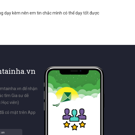
 dạy kèm nên em tin chắc mình có thể dạy tốt được
tainha.vn
emtainha.vn để nhận
ặc tìm Gia sư dễ
 Học viên)
đã có mặt trên App