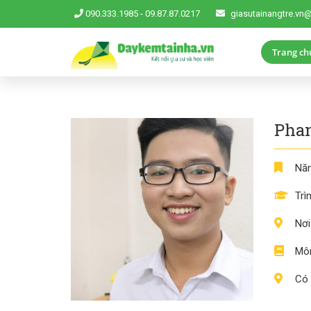
090.333.1985
-
09.87.87.0217
giasutainangtre.vn
Trang ch
Phan
Năm
Trì
Nơi
Môn
Có 