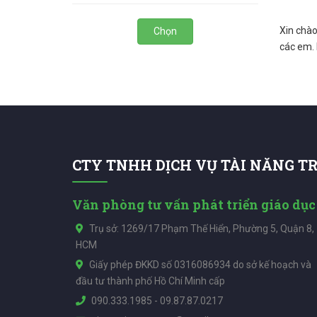
Xin chào
Chọn
các em. N
CTY TNHH DỊCH VỤ TÀI NĂNG T
Văn phòng tư vấn phát triển giáo dục
Trụ sở: 1269/17 Phạm Thế Hiển, Phường 5, Quận 8,
HCM
Giấy phép ĐKKD số 0316086934 do sở kế hoạch và
đầu tư thành phố Hồ Chí Minh cấp
090.333.1985
-
09.87.87.0217