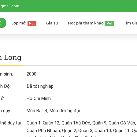
@gmail.com
ủ
Lớp mới
Gia sư
Học phí tham khảo
Tìm Gi
Hot
Mới
n Long
 sinh:
2000
nh Độ:
Đã tốt nghiệp
 ở:
Hồ Chí Minh
 dạy:
Múa Ballet, Múa đương đại
thể dạy tại:
Quận 1, Quận 12, Quận Thủ Đức, Quận 9, Quận Gò Vấp,
Quận Phú Nhuận, Quận 2, Quận 3, Quận 10, Quận 11, Quậ