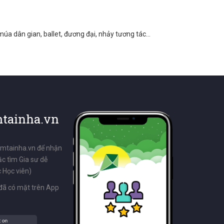
úa dân gian, ballet, đương đại, nhảy tương tác...
tainha.vn
emtainha.vn để nhận
ặc tìm Gia sư dễ
 Học viên)
đã có mặt trên App