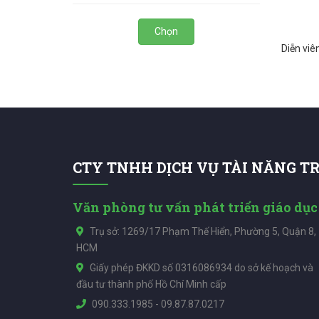
Chọn
Diễn viê
CTY TNHH DỊCH VỤ TÀI NĂNG T
Văn phòng tư vấn phát triển giáo dục
Trụ sở: 1269/17 Phạm Thế Hiển, Phường 5, Quận 8,
HCM
Giấy phép ĐKKD số 0316086934 do sở kế hoạch và
đầu tư thành phố Hồ Chí Minh cấp
090.333.1985
-
09.87.87.0217