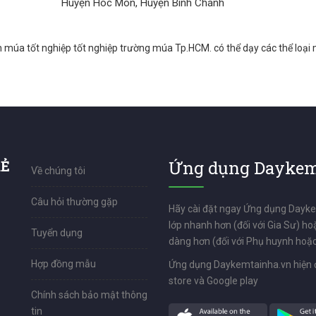
Huyện Hóc Môn, Huyện Bình Chánh
n múa tốt nghiệp tốt nghiệp trường múa Tp.HCM. có thể dạy các thể loại m
RẺ
Ứng dụng Daykem
Về chúng tôi
Câu hỏi thường gặp
Hãy cài đặt ngay Ứng dụng Dayk
lớp nhanh hơn (đối với Gia Sư) ho
Tuyển dụng
dàng hơn (đối với Phụ huynh hoặc
Hợp đồng mẫu
Ứng dụng Daykemtainha.vn hiện 
store và Google play
Chính sách bảo mật thông
tin