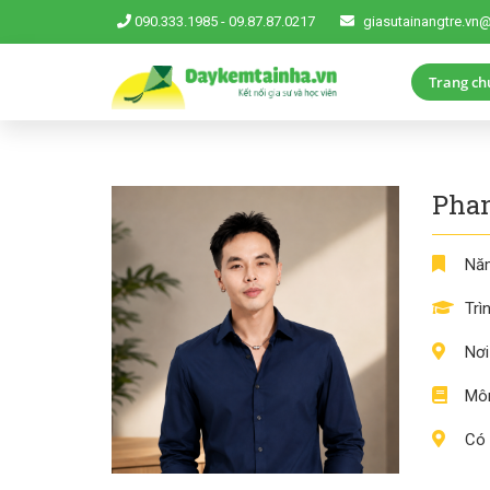
090.333.1985
-
09.87.87.0217
giasutainangtre.vn
Trang ch
Pha
Năm
Trì
Nơi
Môn
Có 