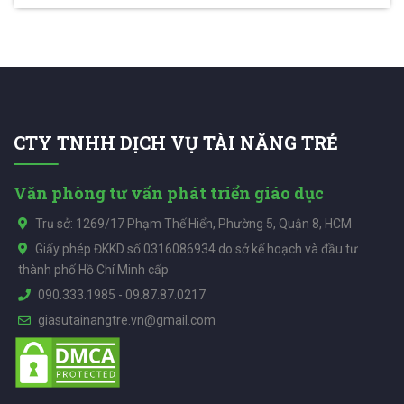
CTY TNHH DỊCH VỤ TÀI NĂNG TRẺ
Văn phòng tư vấn phát triển giáo dục
Trụ sở: 1269/17 Phạm Thế Hiển, Phường 5, Quận 8, HCM
Giấy phép ĐKKD số 0316086934 do sở kế hoạch và đầu tư
thành phố Hồ Chí Minh cấp
090.333.1985
-
09.87.87.0217
giasutainangtre.vn@gmail.com