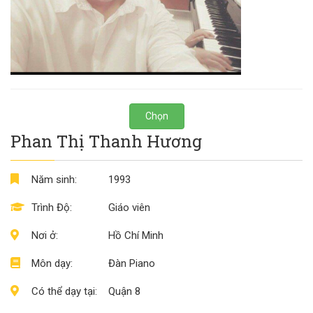
Chọn
Phan Thị Thanh Hương
Năm sinh:
1993
Trình Độ:
Giáo viên
Nơi ở:
Hồ Chí Minh
Môn dạy:
Đàn Piano
Có thể dạy tại:
Quận 8