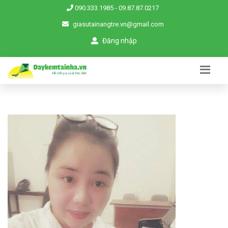
090.333.1985
-
09.87.87.0217
giasutainangtre.vn@gmail.com
Đăng nhập