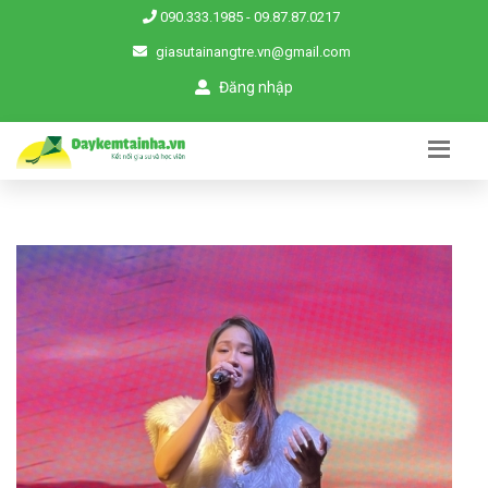
090.333.1985
-
09.87.87.0217
giasutainangtre.vn@gmail.com
Đăng nhập