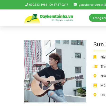
090.333.1985
-
09.87.87.0217
giasutainangtre.vn
Trang ch
Sun 
Năm
Trì
Nơi
Môn
Có 