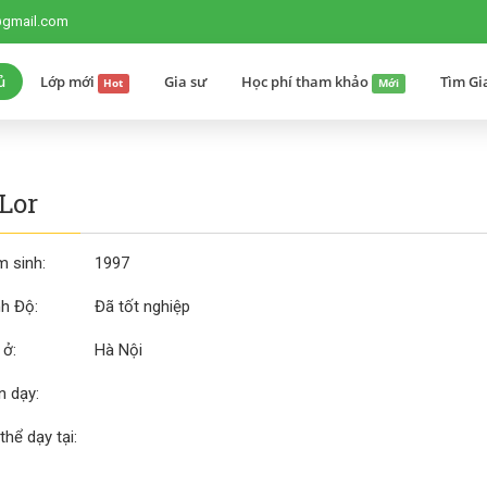
@gmail.com
ủ
Lớp mới
Gia sư
Học phí tham khảo
Tìm Gi
Hot
Mới
Lor
 sinh:
1997
nh Độ:
Đã tốt nghiệp
 ở:
Hà Nội
 dạy:
thể dạy tại: