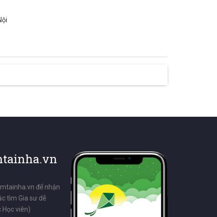
Nội
tainha.vn
emtainha.vn để nhận
ặc tìm Gia sư dễ
 Học viên)