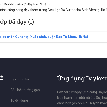
có Kinh Nghiệm đi dậy trên 2 năm...
 mình cũng đang dạy thêm trong CÂu Lạc Bộ Guitar cho Sinh Viên tại Hà 
lớp Đã dạy (1)
a sư môn Guitar tại Xuân Đỉnh, quận Bắc Từ Liêm, Hà Nội
RẺ
Ứng dụng Daykem
Về chúng tôi
Câu hỏi thường gặp
Hãy cài đặt ngay Ứng dụng Dayk
lớp nhanh hơn (đối với Gia Sư) ho
Tuyển dụng
dàng hơn (đối với Phụ huynh hoặc