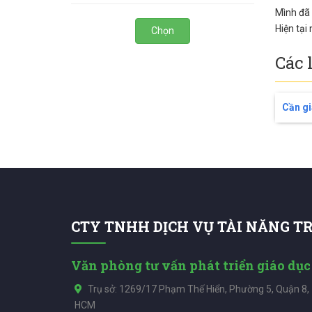
Mình đã 
Hiện tại
Chọn
Các 
Cần gi
CTY TNHH DỊCH VỤ TÀI NĂNG T
Văn phòng tư vấn phát triển giáo dục
Trụ sở: 1269/17 Phạm Thế Hiển, Phường 5, Quận 8,
HCM