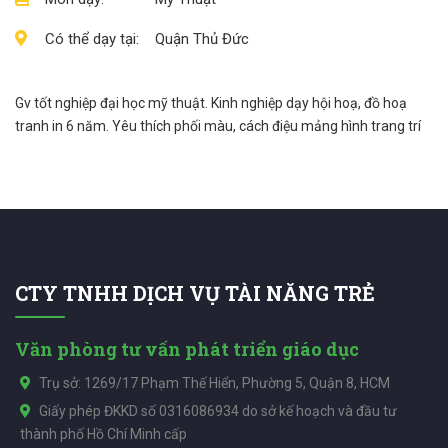
Có thể dạy tại:
Quận Thủ Đức
Gv tốt nghiệp đại học mỹ thuật. Kinh nghiệp dạy hội hoạ, đồ hoạ
tranh in 6 năm. Yêu thích phối màu, cách điệu mảng hình trang trí
CTY TNHH DỊCH VỤ TÀI NĂNG TRẺ
Văn phòng tư vấn phát triển giáo dục
Trụ sở: 1269/17 Phạm Thế Hiển, Phường 5, Quận 8, HCM
Giấy phép ĐKKD số 0316086934 do sở kế hoạch và đầu tư
thành phố Hồ Chí Minh cấp