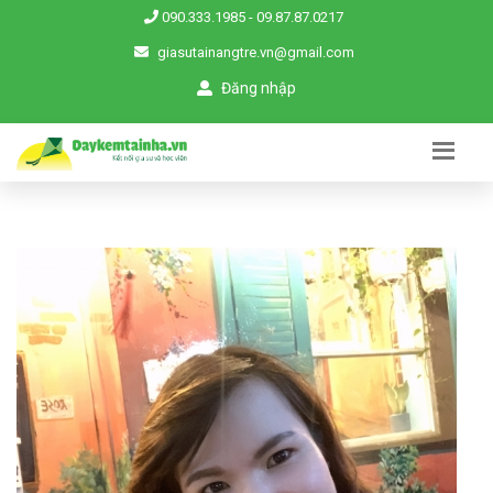
090.333.1985
-
09.87.87.0217
giasutainangtre.vn@gmail.com
Đăng nhập