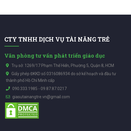
CTY TNHH DỊCH VỤ TÀI NĂNG TRẺ
Văn phòng tư vấn phát triển giáo dục
Trụ sở: 1269/17 Phạm Thế Hiển, Phường 5, Quận 8, HCM
Giấy phép ĐKKD số 0316086934 do sở kế hoạch và đầu tư
thành phố Hồ Chí Minh cấp
090.333.1985
-
09.87.87.0217
giasutainangtre.vn@gmail.com