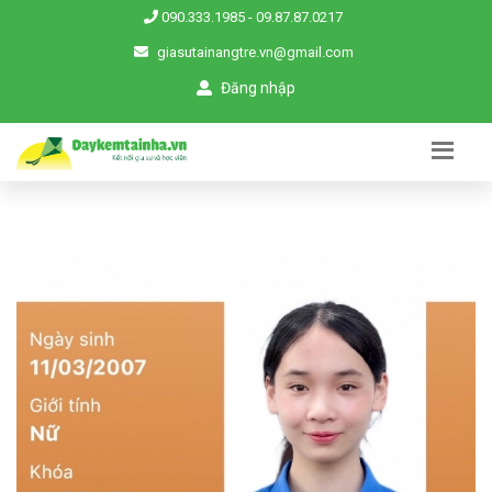
090.333.1985
-
09.87.87.0217
giasutainangtre.vn@gmail.com
Đăng nhập