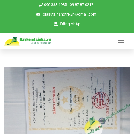
090.333.1985
-
09.87.87.0217
giasutainangtre.vn@gmail.com
Đăng nhập