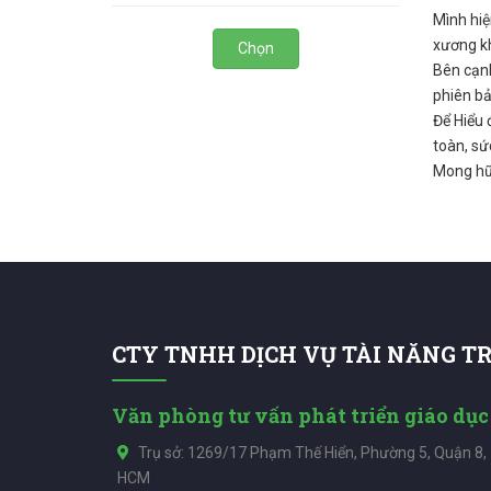
Mình hiệ
xương kh
Chọn
Bên cạnh
phiên bả
Để Hiểu đ
toàn, sứ
Mong hữu
CTY TNHH DỊCH VỤ TÀI NĂNG T
Văn phòng tư vấn phát triển giáo dục
Trụ sở: 1269/17 Phạm Thế Hiển, Phường 5, Quận 8,
HCM