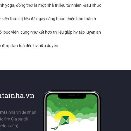
h yoga, đồng thời là một nhà trị liệu tự nhiên -đau nhức
ến thức trị liệu để ngày càng hoàn thiện bản thân ở
ỗi bọc viên, cũng như kết hợp trị liệu giúp hv tập luyện an
 được lan toả đến hv hữu duyên.
tainha.vn
emtainha.vn để nhận
ặc tìm Gia sư dễ
 Học viên)