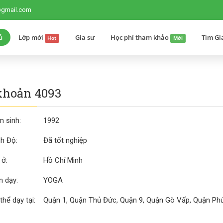
@gmail.com
ủ
Lớp mới
Gia sư
Học phí tham khảo
Tìm Gi
Hot
Mới
khoản 4093
 sinh:
1992
nh Độ:
Đã tốt nghiệp
 ở:
Hồ Chí Minh
 dạy:
YOGA
thể dạy tại:
Quận 1, Quận Thủ Đức, Quận 9, Quận Gò Vấp, Quận Phú