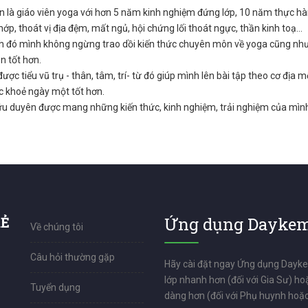
n là giáo viên yoga với hơn 5 năm kinh nghiệm đứng lớp, 10 năm thực hàn
ớp, thoát vị địa đệm, mất ngủ, hội chứng lối thoát ngực, thần kinh toạ…
 đó mình không ngừng trao dồi kiến thức chuyên môn về yoga cũng như ki
n tốt hơn.
ược tiểu vũ trụ - thân, tâm, trí- từ đó giúp mình lên bài tập theo cơ địa m
c khoẻ ngày một tốt hơn.
 duyên được mang những kiến thức, kinh nghiệm, trải nghiệm của mình
RẺ
Ứng dụng Daykem
Về chúng tôi
Câu hỏi thường gặp
Hãy cài đặt ngay Ứng dụng Dayk
lớp nhanh hơn (đối với Gia Sư) ho
Tuyển dụng
dàng hơn (đối với Phụ huynh hoặc