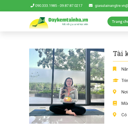
090.333.1985
-
09.87.87.0217
giasutainangtre.vn
Trang ch
Tài 
Năm
Trì
Nơi
Môn
Có 