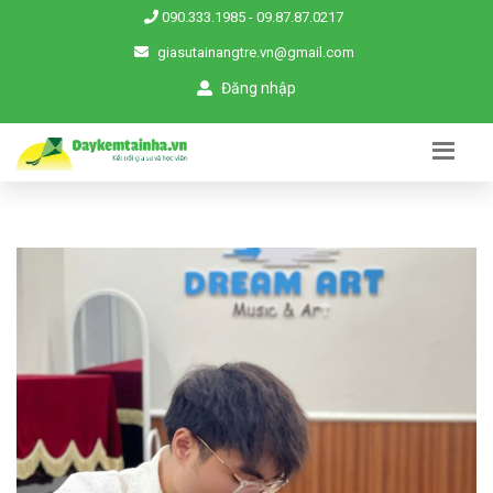
090.333.1985
-
09.87.87.0217
giasutainangtre.vn@gmail.com
Đăng nhập