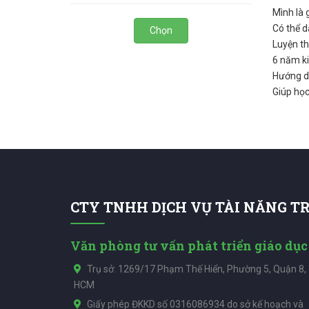
Mình là 
Có thể d
Chọn
Luyện thi
6 năm k
Hướng dẫ
Giúp học
CTY TNHH DỊCH VỤ TÀI NĂNG T
Văn phòng tư vấn phát triển giáo dục
Trụ sở: 1269/17 Phạm Thế Hiển, Phường 5, Quận 8,
HCM
Giấy phép ĐKKD số 0316086934 do sở kế hoạch và