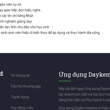
giáo viên tự do
ạy giao tiếp, đọc hiểu, nghe….
 các tín chỉ tiếng Nhật
inh nghiệm giảng dạy
n tận tình chu đáo cho học sinh
 sinh sinh viên hiểu rõ kiến thức để áp dụng và thực hành đời sống
RẺ
Ứng dụng Daykem
Về chúng tôi
Câu hỏi thường gặp
Hãy cài đặt ngay Ứng dụng Dayk
lớp nhanh hơn (đối với Gia Sư) ho
Tuyển dụng
dàng hơn (đối với Phụ huynh hoặc
Hợp đồng mẫu
Ứng dụng Daykemtainha.vn hiện 