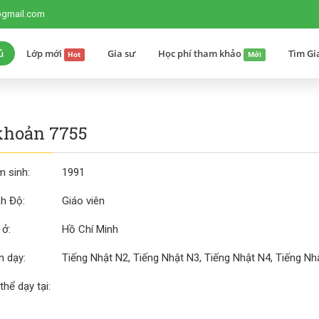
@gmail.com
ủ
Lớp mới
Gia sư
Học phí tham khảo
Tìm Gi
Hot
Mới
khoản 7755
 sinh:
1991
nh Độ:
Giáo viên
 ở:
Hồ Chí Minh
 dạy:
Tiếng Nhật N2, Tiếng Nhật N3, Tiếng Nhật N4, Tiếng Nhậ
thể dạy tại: