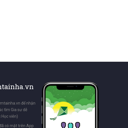
tainha.vn
emtainha.vn để nhận
ặc tìm Gia sư dễ
 Học viên)
đã có mặt trên App