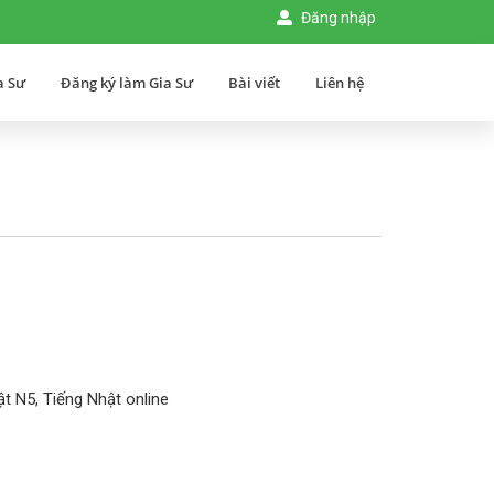
Đăng nhập
a Sư
Đăng ký làm Gia Sư
Bài viết
Liên hệ
t N5, Tiếng Nhật online