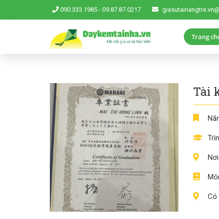
090.333.1985
-
09.87.87.0217
giasutainangtre.vn
Trang ch
Tài 
Năm
Trì
Nơi
Môn
Có 