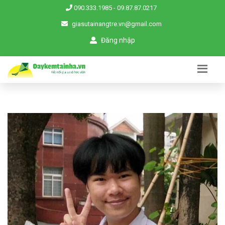
090.333.1985
-
09.87.87.0217
giasutainangtre.vn@gmail.com
Đăng nhập