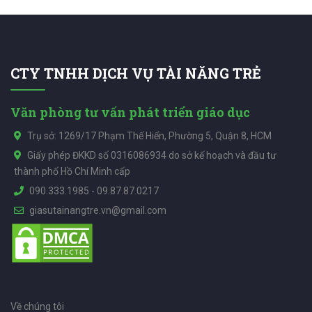
CTY TNHH DỊCH VỤ TÀI NĂNG TRẺ
Văn phòng tư vấn phát triển giáo dục
Trụ sở: 1269/17 Phạm Thế Hiển, Phường 5, Quận 8, HCM
Giấy phép ĐKKD số 0316086934 do sở kế hoạch và đầu tư
thành phố Hồ Chí Minh cấp
090.333.1985
-
09.87.87.0217
giasutainangtre.vn@gmail.com
Về chúng tôi