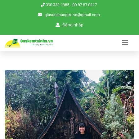
090.333.1985
-
09.87.87.0217
giasutainangtre.vn@gmail.com
Đăng nhập