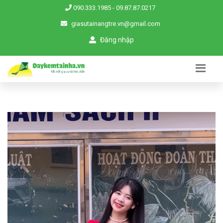
090.333.1985
-
09.87.87.0217
giasutainangtre.vn@gmail.com
Đăng nhập